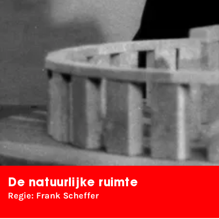
De natuurlijke ruimte
Regie: Frank Scheffer