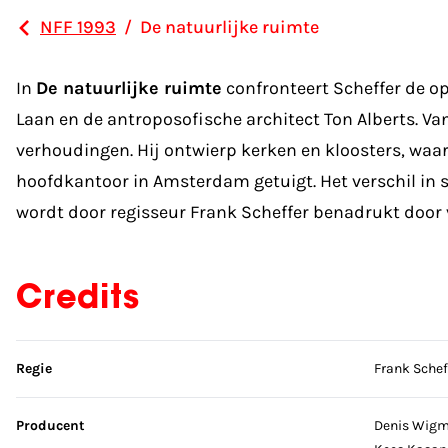
NFF 1993
/
De natuurlijke ruimte
In
De natuurlijke ruimte
confronteert Scheffer de o
Laan en de antroposofische architect Ton Alberts. Va
verhoudingen. Hij ontwierp kerken en kloosters, waa
hoofdkantoor in Amsterdam getuigt. Het verschil in s
wordt door regisseur Frank Scheffer benadrukt door 
Credits
Sla credits over
Regie
Frank Schef
Producent
Denis Wig