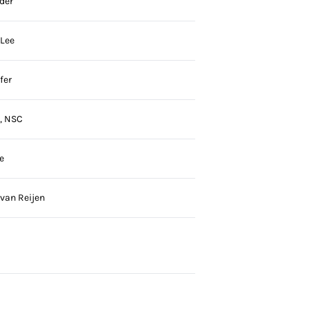
der
 Lee
fer
y, NSC
e
van Reijen