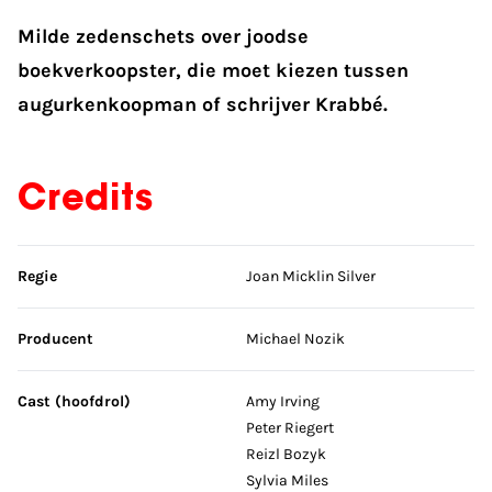
Milde zedenschets over joodse
boekverkoopster, die moet kiezen tussen
augurkenkoopman of schrijver Krabbé.
Credits
Sla credits over
Regie
Joan Micklin Silver
Producent
Michael Nozik
Cast (hoofdrol)
Amy Irving
Peter Riegert
Reizl Bozyk
Sylvia Miles