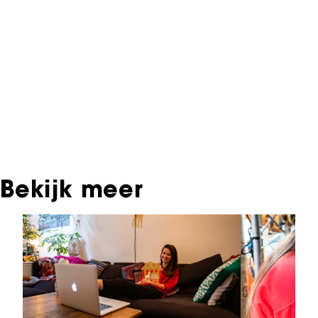
interactieve productie bevindt zich in het NFF
Archief. In het NFF Archief staat informatie over
producties die in de afgelopen festivaledities
vertoond zijn. Het NFF beschikt niet over dit
materiaal, daarover kun je contact opnemen
met de producent, distributeur of omroep.
Oudere films zijn soms ook terug te vinden bij
Eye Filmmuseum of bij het Nederlands
Instituut voor Beeld & Geluid.
Bekijk meer
Sla carrousel over