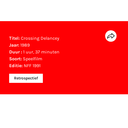
Titel:
Crossing Delancey
Jaar:
1989
Duur :
1 uur, 37 minuten
Soort:
Speelfilm
Editie:
NFF 1991
Retrospectief
NFF Archief
Informatie over deze film, televisie- of