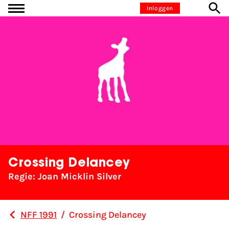
Ga naar inhoud
Inloggen
Crossing Delancey
Regie: Joan Micklin Silver
NFF 1991
/
Crossing Delancey