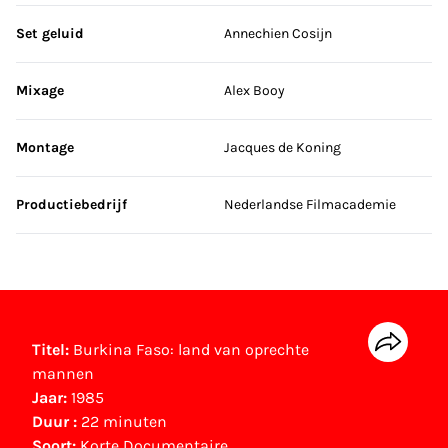
Set geluid
Annechien Cosijn
Mixage
Alex Booy
Montage
Jacques de Koning
Productiebedrijf
Nederlandse Filmacademie
Titel:
Burkina Faso: land van oprechte
mannen
Jaar:
1985
Duur :
22 minuten
Soort:
Korte Documentaire