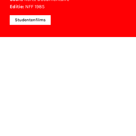
Editie:
NFF 1985
Studentenfilms
NFF Archief
Informatie over deze film, televisie- of
interactieve productie bevindt zich in het NFF
Archief. In het NFF Archief staat informatie over
producties die in de afgelopen festivaledities
vertoond zijn. Het NFF beschikt niet over dit
materiaal, daarover kun je contact opnemen
met de producent, distributeur of omroep.
Oudere films zijn soms ook terug te vinden bij
Eye Filmmuseum of bij het Nederlands
Instituut voor Beeld & Geluid.