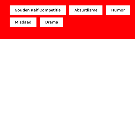
Gouden Kalf Competitie
Absurdisme
Humor
Misdaad
Drama
NFF Archief
Informatie over deze film, televisie- of interactieve
productie bevindt zich in het NFF Archief. In het
NFF Archief staat informatie over producties die in
de afgelopen festivaledities vertoond zijn. Het NFF
beschikt niet over dit materiaal, daarover kun je
contact opnemen met de producent, distributeur
of omroep. Oudere films zijn soms ook terug te
vinden bij Eye Filmmuseum of bij het Nederlands
Instituut voor Beeld & Geluid.