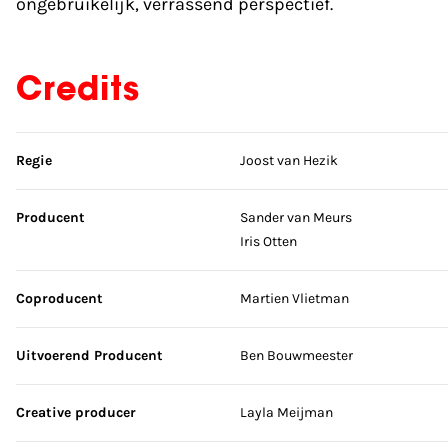
ongebruikelijk, verrassend perspectief.
Credits
Sla credits over
Regie
Joost van Hezik
Producent
Sander van Meurs
Iris Otten
Coproducent
Martien Vlietman
Uitvoerend Producent
Ben Bouwmeester
Creative producer
Layla Meijman