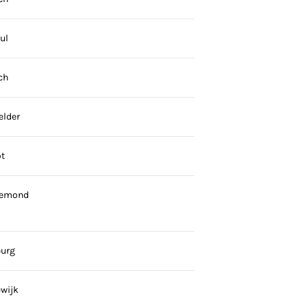
ul
ch
elder
ot
remond
burg
wijk