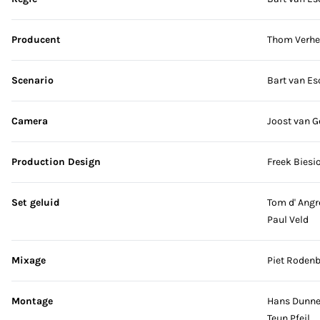
Producent
Thom Verhe
Scenario
Bart van Es
Camera
Joost van G
Production Design
Freek Biesi
Set geluid
Tom d' Ang
Paul Veld
Mixage
Piet Roden
Montage
Hans Dunne
Teun Pfeil