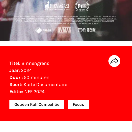
Titel:
Binnengrens
Jaar:
2024
Duur :
50 minuten
Soort:
Korte Documentaire
Editie:
NFF 2024
Gouden Kalf Competitie
Focus