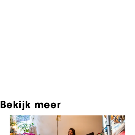
NFF Archief
Informatie over deze film, televisie- of
interactieve productie bevindt zich in het NFF
Archief. In het NFF Archief staat informatie over
producties die in de afgelopen festivaledities
vertoond zijn. Het NFF beschikt niet over dit
materiaal, daarover kun je contact opnemen
met de producent, distributeur of omroep.
Oudere films zijn soms ook terug te vinden bij
Eye Filmmuseum of bij het Nederlands
Instituut voor Beeld & Geluid.
Bekijk meer
Sla carrousel over