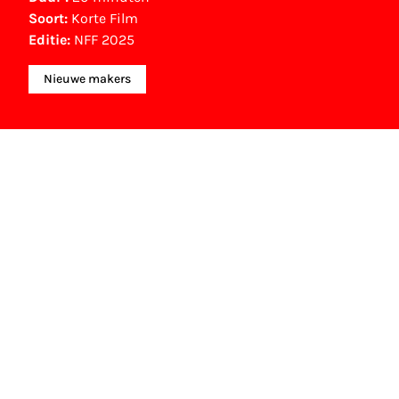
Soort:
Korte Film
Editie:
NFF 2025
Nieuwe makers
NFF Archief
Informatie over deze film, televisie- of
interactieve productie bevindt zich in het NFF
Archief. In het NFF Archief staat informatie over
producties die in de afgelopen festivaledities
vertoond zijn. Het NFF beschikt niet over dit
materiaal, daarover kun je contact opnemen
met de producent, distributeur of omroep.
Oudere films zijn soms ook terug te vinden bij
Eye Filmmuseum of bij het Nederlands