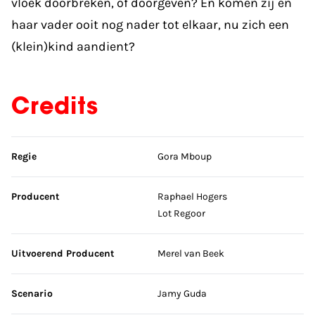
vloek doorbreken, of doorgeven? En komen zij en
haar vader ooit nog nader tot elkaar, nu zich een
(klein)kind aandient?
Credits
Sla credits over
Regie
Gora Mboup
Producent
Raphael Hogers
Lot Regoor
Uitvoerend Producent
Merel van Beek
Scenario
Jamy Guda