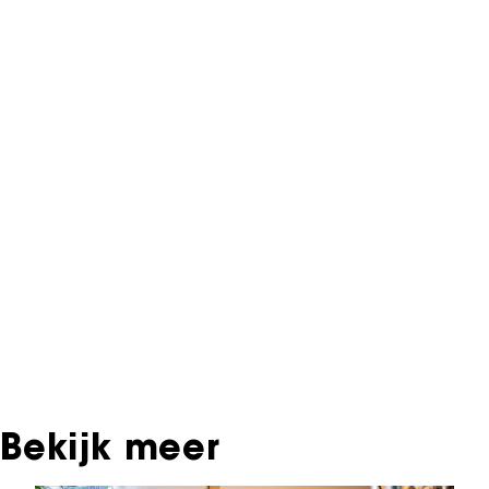
NFF Archief
Informatie over deze film, televisie- of
interactieve productie bevindt zich in het NFF
Archief. In het NFF Archief staat informatie over
producties die in de afgelopen festivaledities
vertoond zijn. Het NFF beschikt niet over dit
materiaal, daarover kun je contact opnemen
met de producent, distributeur of omroep.
Oudere films zijn soms ook terug te vinden bij
Eye Filmmuseum of bij het Nederlands
Instituut voor Beeld & Geluid.
Bekijk meer