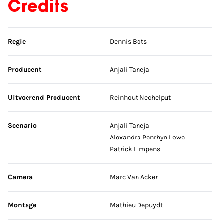
Credits
Sla credits over
Regie
Dennis Bots
Producent
Anjali Taneja
Uitvoerend Producent
Reinhout Nechelput
Scenario
Anjali Taneja
Alexandra Penrhyn Lowe
Patrick Limpens
Camera
Marc Van Acker
Montage
Mathieu Depuydt