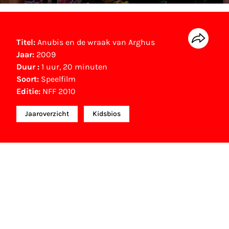
Titel:
Anubis en de wraak van Arghus
Jaar:
2009
Duur :
1 uur, 20 minuten
Soort:
Speelfilm
Editie:
NFF 2010
Jaaroverzicht
Kidsbios
Andere prijzen
Platina Film (400.000 bezoekers speelfilm) (2010)
Gouden Film (100.000 bezoekers speelfilm) (2009)