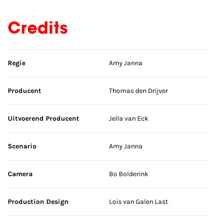
Credits
Sla credits over
Regie
Amy Janna
Producent
Thomas den Drijver
Uitvoerend Producent
Jella van Eck
Scenario
Amy Janna
Camera
Bo Bolderink
Production Design
Lois van Galen Last