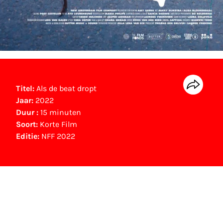
Titel:
Als de beat dropt
Jaar:
2022
Duur :
15 minuten
Soort:
Korte Film
Editie:
NFF 2022
NFF Archief