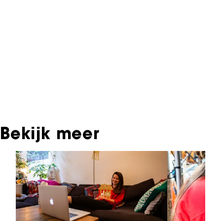
Informatie over deze film, televisie- of
interactieve productie bevindt zich in het NFF
Archief. In het NFF Archief staat informatie over
producties die in de afgelopen festivaledities
vertoond zijn. Het NFF beschikt niet over dit
materiaal, daarover kun je contact opnemen
met de producent, distributeur of omroep.
Oudere films zijn soms ook terug te vinden bij
Eye Filmmuseum of bij het Nederlands
Instituut voor Beeld & Geluid.
Bekijk meer
Sla carrousel over