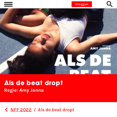
Ga naar inhoud
Inloggen
Als de beat dropt
Regie: Amy Janna
NFF 2022
/
Als de beat dropt