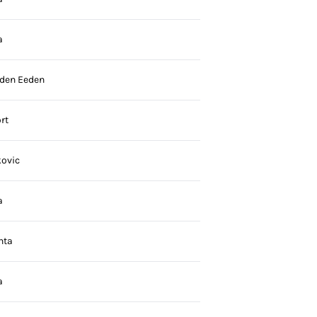
a
 den Eeden
rt
ovic
a
nta
a