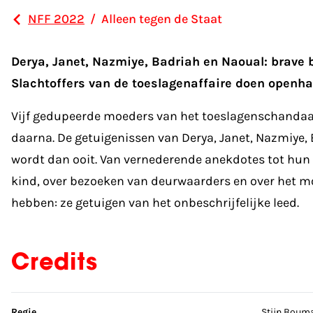
NFF 2022
/
Alleen tegen de Staat
Derya, Janet, Nazmiye, Badriah en Naoual: brave b
Slachtoffers van de toeslagenaffaire doen openha
Vijf gedupeerde moeders van het toeslagenschandaal 
daarna. De getuigenissen van Derya, Janet, Nazmiye,
wordt dan ooit. Van vernederende anekdotes tot hun 
kind, over bezoeken van deurwaarders en over het mo
hebben: ze getuigen van het onbeschrijfelijke leed.
Credits
Sla credits over
Regie
Stijn Boum