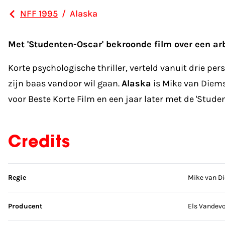
NFF 1995
/
Alaska
Met 'Studenten-Oscar' bekroonde film over een arb
Korte psychologische thriller, verteld vanuit drie p
zijn baas vandoor wil gaan.
Alaska
is Mike van Diems
voor Beste Korte Film en een jaar later met de 'Studen
Credits
Sla credits over
Regie
Mike van D
Producent
Els Vandevo