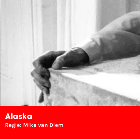
Alaska
Regie: Mike van Diem