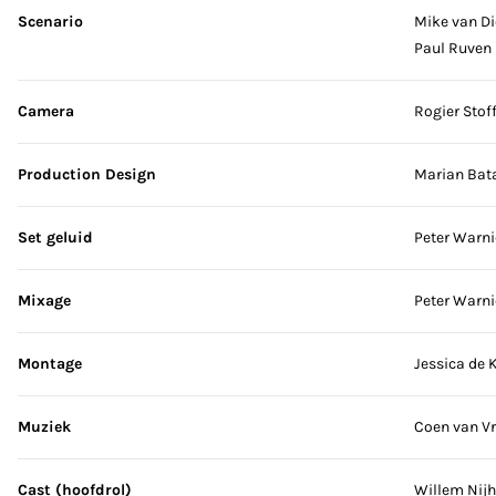
Scenario
Mike van D
Paul Ruven
Camera
Rogier Stof
Production Design
Marian Bata
Set geluid
Peter Warni
Mixage
Peter Warni
Montage
Jessica de 
Muziek
Coen van Vr
Cast (hoofdrol)
Willem Nijh