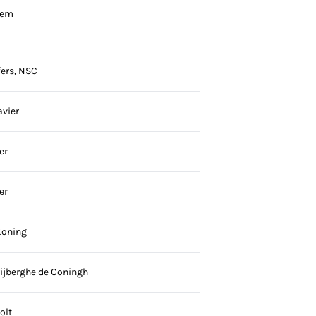
iem
fers, NSC
vier
er
er
Koning
ijberghe de Coningh
olt