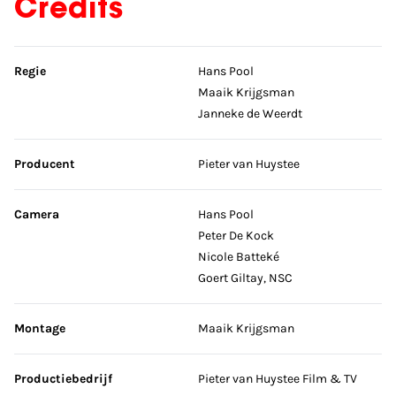
Credits
Sla credits over
Regie
Hans Pool
Maaik Krijgsman
Janneke de Weerdt
Producent
Pieter van Huystee
Camera
Hans Pool
Peter De Kock
Nicole Batteké
Goert Giltay, NSC
Montage
Maaik Krijgsman
Productiebedrijf
Pieter van Huystee Film & TV