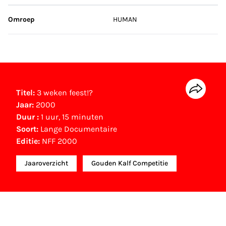
Omroep
HUMAN
Titel:
3 weken feest!?
Jaar:
2000
Duur :
1 uur, 15 minuten
Soort:
Lange Documentaire
Editie:
NFF 2000
Jaaroverzicht
Gouden Kalf Competitie
NFF Archief