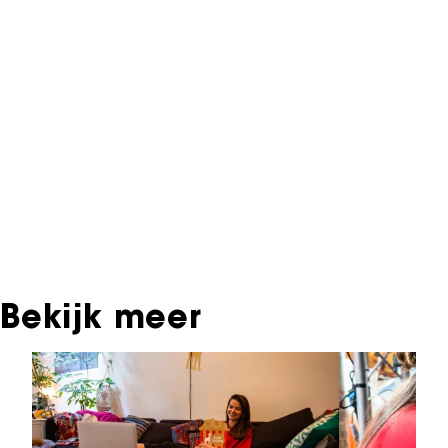
Informatie over deze film, televisie- of
interactieve productie bevindt zich in het NFF
Archief. In het NFF Archief staat informatie over
producties die in de afgelopen festivaledities
vertoond zijn. Het NFF beschikt niet over dit
materiaal, daarover kun je contact opnemen
met de producent, distributeur of omroep.
Oudere films zijn soms ook terug te vinden bij
Eye Filmmuseum of bij het Nederlands
Instituut voor Beeld & Geluid.
Bekijk meer
Sla carrousel over