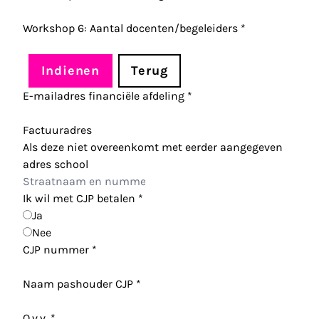
Workshop 6: Aantal docenten/begeleiders
*
Indienen
Terug
E-mailadres financiële afdeling
*
Factuuradres
Als deze niet overeenkomt met eerder aangegeven
adres school
Ik wil met CJP betalen
*
Ja
Nee
CJP nummer
*
Naam pashouder CJP
*
O.v.v.
*