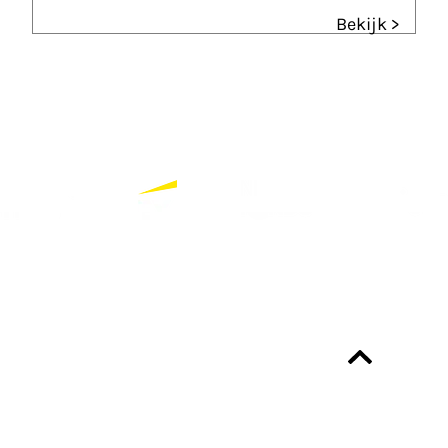
Bekijk >
Partners
Bekijk alle partners
Altijd up-to-date?