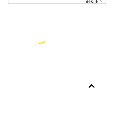
Bekijk >
Partners
Bekijk alle partners
Altijd up-to-date?