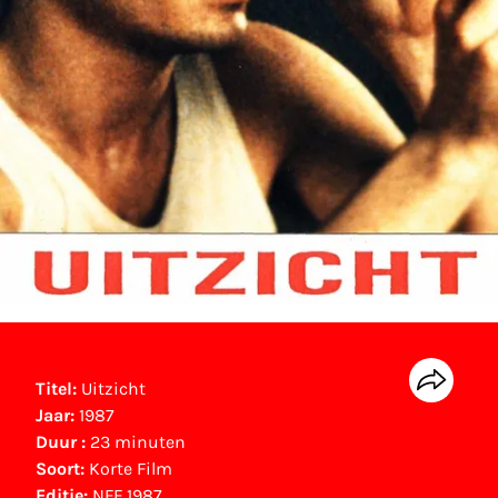
Titel:
Uitzicht
Jaar:
1987
Duur :
23 minuten
Soort:
Korte Film
Editie:
NFF 1987