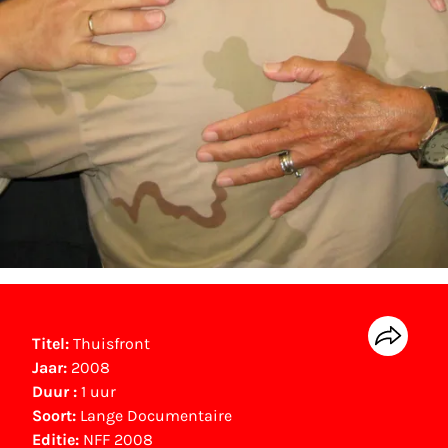
Titel:
Thuisfront
Jaar:
2008
Duur :
1 uur
Soort:
Lange Documentaire
Editie:
NFF 2008