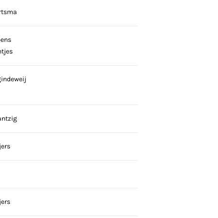
rtsma
pens
tjes
gindeweij
antzig
jers
jers