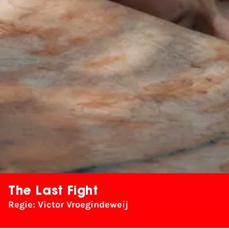
The Last Fight
Regie: Victor Vroegindeweij