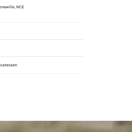
onewille, NCE
icatessen