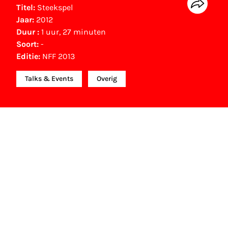
Titel:
Steekspel
Jaar:
2012
Duur :
1 uur, 27 minuten
Soort:
-
Editie:
NFF 2013
Talks & Events
Overig
NFF Archief
Informatie over deze film, televisie- of
interactieve productie bevindt zich in het NFF
Archief. In het NFF Archief staat informatie over
producties die in de afgelopen festivaledities
vertoond zijn. Het NFF beschikt niet over dit
materiaal, daarover kun je contact opnemen