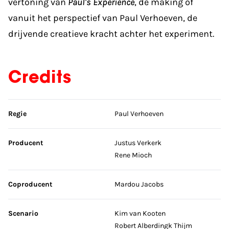
vertoning van
Paul's Experience
, de making of
vanuit het perspectief van Paul Verhoeven, de
drijvende creatieve kracht achter het experiment.
Credits
Sla credits over
Regie
Paul Verhoeven
Producent
Justus Verkerk
Rene Mioch
Coproducent
Mardou Jacobs
Scenario
Kim van Kooten
Robert Alberdingk Thijm