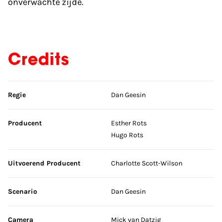
onverwachte zijde.
Credits
Sla credits over
Regie
Dan Geesin
Producent
Esther Rots
Hugo Rots
Uitvoerend Producent
Charlotte Scott-Wilson
Scenario
Dan Geesin
Camera
Mick van Datzig