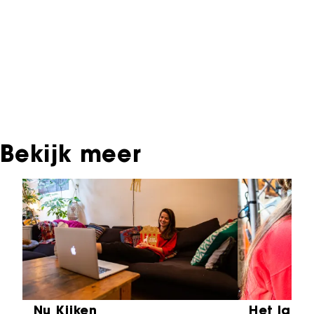
producties die in de afgelopen festivaledities
vertoond zijn. Het NFF beschikt niet over dit
materiaal, daarover kun je contact opnemen
met de producent, distributeur of omroep.
Oudere films zijn soms ook terug te vinden bij
Eye Filmmuseum of bij het Nederlands
Instituut voor Beeld & Geluid.
Bekijk meer
Sla carrousel over
Nu Kijken
Het laat