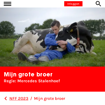
Ga naar inhoud
Inloggen
Mijn grote broer
Regie: Mercedes Stalenhoef
NFF 2023
/
Mijn grote broer