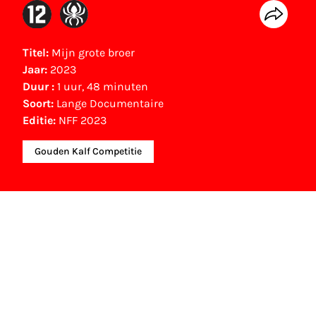
Titel:
Mijn grote broer
Jaar:
2023
Duur :
1 uur, 48 minuten
Soort:
Lange Documentaire
Editie:
NFF 2023
Gouden Kalf Competitie
Gouden Kalf winnaar
Beste Lange Documentaire (2023)
Mercedes Stalenhoef