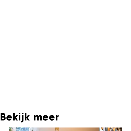
NFF Archief
Informatie over deze film, televisie- of
interactieve productie bevindt zich in het NFF
Archief. In het NFF Archief staat informatie over
producties die in de afgelopen festivaledities
vertoond zijn. Het NFF beschikt niet over dit
materiaal, daarover kun je contact opnemen
met de producent, distributeur of omroep.
Oudere films zijn soms ook terug te vinden bij
Eye Filmmuseum of bij het Nederlands
Instituut voor Beeld & Geluid.
Bekijk meer