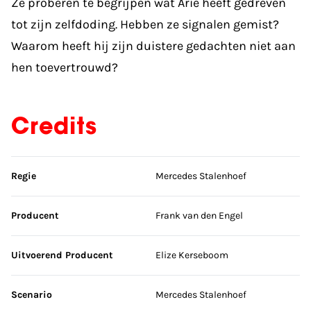
Ze proberen te begrijpen wat Arie heeft gedreven
tot zijn zelfdoding. Hebben ze signalen gemist?
Waarom heeft hij zijn duistere gedachten niet aan
hen toevertrouwd?
Credits
Sla credits over
Regie
Mercedes Stalenhoef
Producent
Frank van den Engel
Uitvoerend Producent
Elize Kerseboom
Scenario
Mercedes Stalenhoef