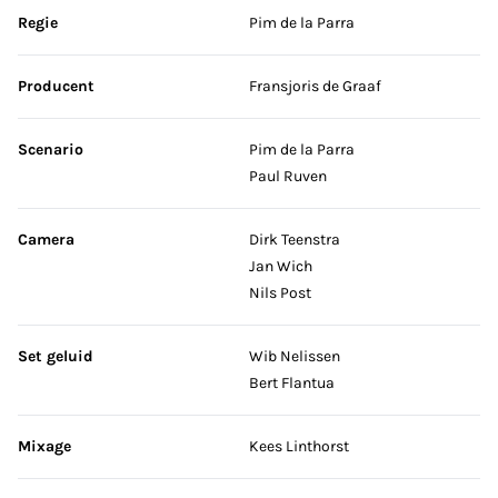
Sla credits over
Regie
Pim de la Parra
Producent
Fransjoris de Graaf
Scenario
Pim de la Parra
Paul Ruven
Camera
Dirk Teenstra
Jan Wich
Nils Post
Set geluid
Wib Nelissen
Bert Flantua
Mixage
Kees Linthorst