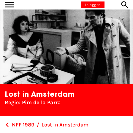
Ga naar inhoud
Inloggen
Lost in Amsterdam
Regie: Pim de la Parra
NFF 1989
/
Lost in Amsterdam