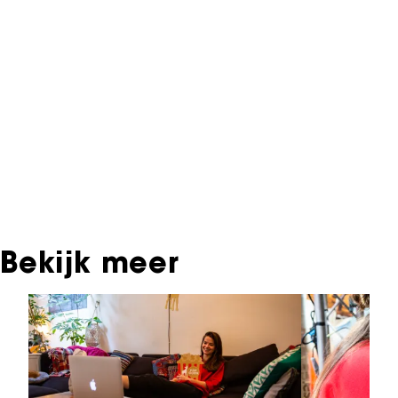
Informatie over deze film, televisie- of
interactieve productie bevindt zich in het NFF
Archief. In het NFF Archief staat informatie over
producties die in de afgelopen festivaledities
vertoond zijn. Het NFF beschikt niet over dit
materiaal, daarover kun je contact opnemen
met de producent, distributeur of omroep.
Oudere films zijn soms ook terug te vinden bij
Eye Filmmuseum of bij het Nederlands
Instituut voor Beeld & Geluid.
Bekijk meer
Sla carrousel over