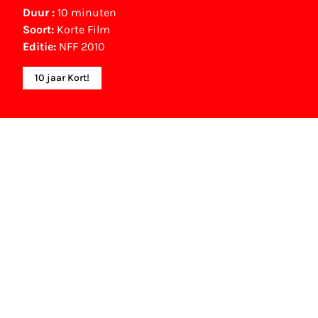
Duur :
10 minuten
Soort:
Korte Film
Editie:
NFF 2010
10 jaar Kort!
Gouden Kalf winnaar
Beste Korte Film (2005)
Esther Rots
NFF Archief