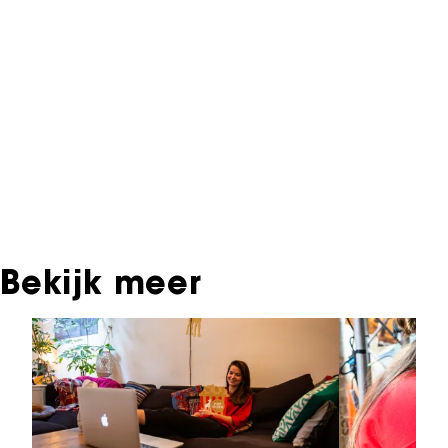
Informatie over deze film, televisie- of
interactieve productie bevindt zich in het NFF
Archief. In het NFF Archief staat informatie over
producties die in de afgelopen festivaledities
vertoond zijn. Het NFF beschikt niet over dit
materiaal, daarover kun je contact opnemen
met de producent, distributeur of omroep.
Oudere films zijn soms ook terug te vinden bij
Eye Filmmuseum of bij het Nederlands
Instituut voor Beeld & Geluid.
Bekijk meer
Sla carrousel over