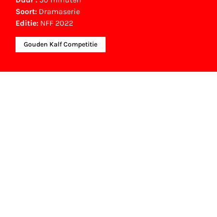
Soort:
Dramaserie
Editie:
NFF 2022
Gouden Kalf Competitie
Gouden Kalf winnaar
Beste Hoofdrol Dramaserie (2022)
Jeroen Spitzenberger
Gouden Kalf nominaties