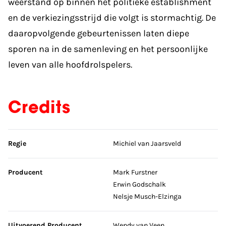
weerstand op binnen het politieke establishment
en de verkiezingsstrijd die volgt is stormachtig. De
daaropvolgende gebeurtenissen laten diepe
sporen na in de samenleving en het persoonlijke
leven van alle hoofdrolspelers.
Credits
Sla credits over
Regie
Michiel van Jaarsveld
Producent
Mark Furstner
Erwin Godschalk
Nelsje Musch-Elzinga
Uitvoerend Producent
Wendy van Veen