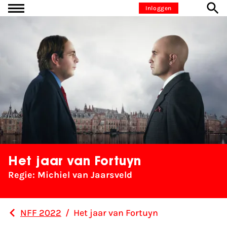
Ga naar inhoud
Inloggen
Het jaar van Fortuyn
Regie: Michiel van Jaarsveld
NFF 2022
/
Het jaar van Fortuyn