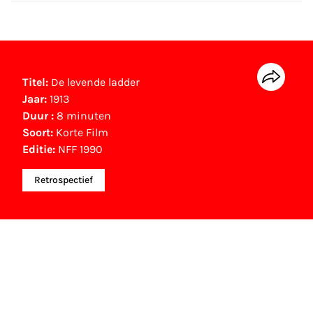
Titel:
De levende ladder
Jaar:
1913
Duur :
8 minuten
Soort:
Korte Film
Editie:
NFF 1990
Retrospectief
NFF Archief
Informatie over deze film, televisie- of