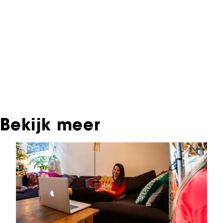
interactieve productie bevindt zich in het NFF
Archief. In het NFF Archief staat informatie over
producties die in de afgelopen festivaledities
vertoond zijn. Het NFF beschikt niet over dit
materiaal, daarover kun je contact opnemen
met de producent, distributeur of omroep.
Oudere films zijn soms ook terug te vinden bij
Eye Filmmuseum of bij het Nederlands
Instituut voor Beeld & Geluid.
Bekijk meer
Sla carrousel over