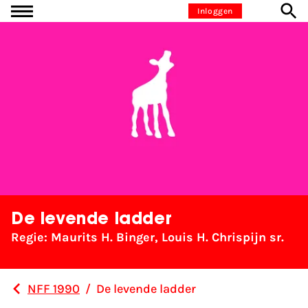
Ga naar inhoud
Inloggen
De levende ladder
Regie: Maurits H. Binger, Louis H. Chrispijn sr.
NFF 1990
/
De levende ladder