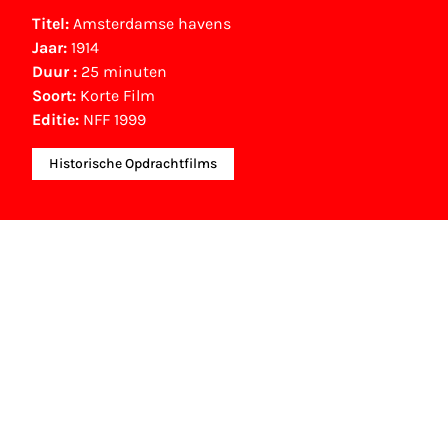
Titel:
Amsterdamse havens
Jaar:
1914
Duur :
25 minuten
Soort:
Korte Film
Editie:
NFF 1999
Historische Opdrachtfilms
NFF Archief
Informatie over deze film, televisie- of interactieve
Archief. In het NFF Archief staat informatie over pr
festivaledities vertoond zijn. Het NFF beschikt niet
contact opnemen met de producent, distributeur o
ook terug te vinden bij Eye Filmmuseum of bij het 
Geluid.