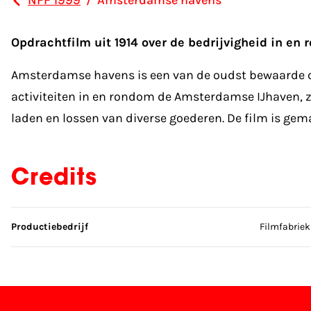
NFF 1999
/
Amsterdamse havens
Opdrachtfilm uit 1914 over de bedrijvigheid in e
Amsterdamse havens is een van de oudst bewaarde op
activiteiten in en rondom de Amsterdamse IJhaven, z
laden en lossen van diverse goederen. De film is ge
Credits
Sla credits over
Productiebedrijf
Filmfabriek