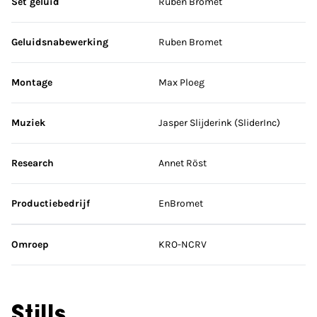
Set geluid
Ruben Bromet
Geluidsnabewerking
Ruben Bromet
Montage
Max Ploeg
Muziek
Jasper Slijderink (SliderInc)
Research
Annet Röst
Productiebedrijf
EnBromet
Omroep
KRO-NCRV
Stills