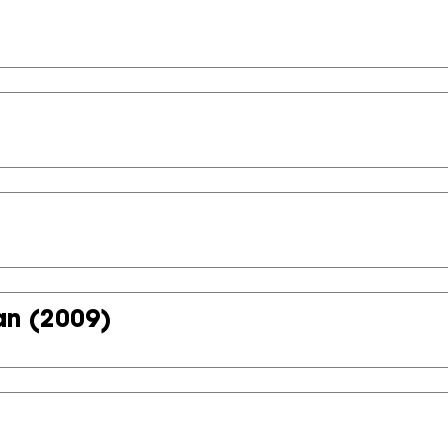
an
(2009)