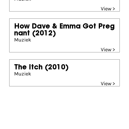
View >
How Dave & Emma Got Preg
nant
(2012)
Muziek
View >
The Itch
(2010)
Muziek
View >
Gouden Kalf nominees