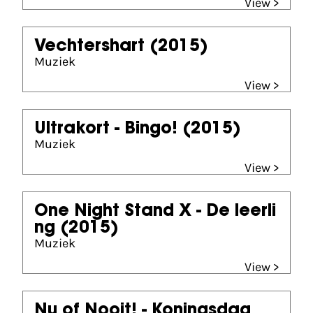
View >
Vechtershart
(2015)
Muziek
View >
Ultrakort - Bingo!
(2015)
Muziek
View >
One Night Stand X - De leerli
ng
(2015)
Muziek
View >
Nu of Nooit! - Koningsdag