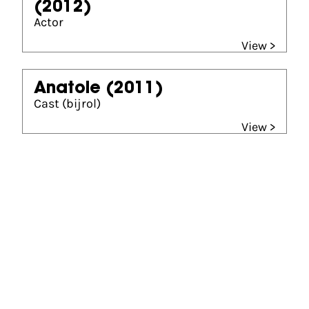
(2012)
Actor
View >
Anatole
(2011)
Cast (bijrol)
View >
Gouden Kalf nominees
Beste Acteur (2015)
Gluckauf
Beste Acteur (2019)
Nocturne