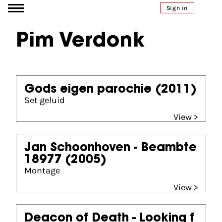
Go to content
Sign in
Pim Verdonk
Gods eigen parochie
(2011)
Set geluid
View >
Jan Schoonhoven - Beambte
18977
(2005)
Montage
View >
Deacon of Death - Looking f