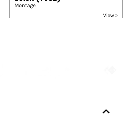
Montage
View >
Partners
Always up-to-date?