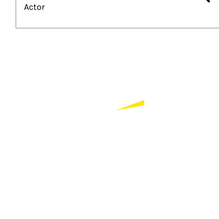
Actor
Partners
Always up-to-date?