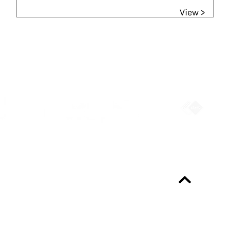
View >
Partners
Always up-to-date?