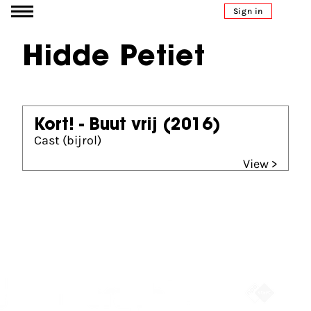
Go to content
Sign in
Hidde Petiet
Kort! - Buut vrij
(2016)
Cast (bijrol)
View >
Partners